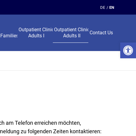
DE
EN
Outpatient Clinic
Outpatient Clinic
Contact Us
 Families
Adults I
Adults II
Open 
ch am Telefon erreichen möchten,
eldung zu folgenden Zeiten kontaktieren: